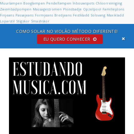
Muurlampen
Booglampen
Pendellampen
Inbouwspots
Chloorreiniging
Zwembadpompen
Massagestromen
Plonsbadje
Opzetpool
Familieplons
Finjeans
Passajeans
Formjeans
Bredjeans
Festkladd
Solsvang
Maxikladd
Loparstil
Stigskor
Smashskor
COMO SOLAR NO VIOLÃO MÉTODO DIFERENTE!
EU QUERO CONHECER