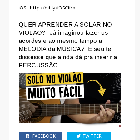
iOS : http://bit.ly/iOSCifra
QUER APRENDER A SOLAR NO
VIOLÃO?
Já imaginou fazer os
acordes e ao mesmo tempo a
MELODIA da MÚSICA?
E seu te
dissesse que ainda dá pra inserir a
PERCUSSÃO . . .
FACEBOOK
TWITTER