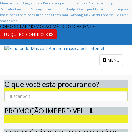
Muurlampen
Booglampen
Pendellampen
Inbouwspots
Chloorreiniging
Zwembadpompen
Massagestromen
Plonsbadje
Opzetpool
Familieplons
Finjeans
Passajeans
Formjeans
Bredjeans
Festkladd
Solsvang
Maxikladd
Loparstil
Stigskor
Smashskor
COMO SOLAR NO VIOLÃO MÉTODO DIFERENTE!
EU QUERO CONHECER
MENU
O que você está procurando?
Pesquisa
PROMOÇÃO IMPERDÍVEL! ⬇