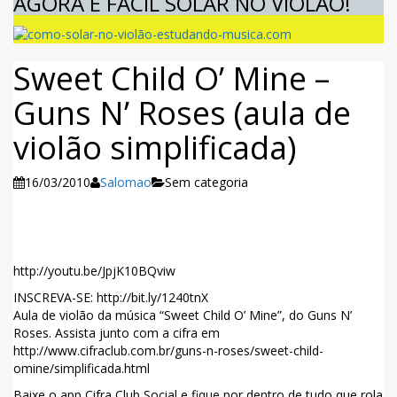
AGORA É FÁCIL SOLAR NO VIOLÃO!
Sweet Child O’ Mine –
Guns N’ Roses (aula de
violão simplificada)
16/03/2010
Salomao
Sem categoria
Facebook
Twitter
WhatsApp
http://youtu.be/JpjK10BQviw
INSCREVA-SE: http://bit.ly/1240tnX
Aula de violão da música “Sweet Child O’ Mine”, do Guns N’
Roses. Assista junto com a cifra em
http://www.cifraclub.com.br/guns-n-roses/sweet-child-
omine/simplificada.html
Baixe o app Cifra Club Social e fique por dentro de tudo que rola