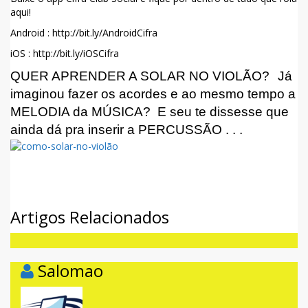
aqui!
Android : http://bit.ly/AndroidCifra
iOS : http://bit.ly/iOSCifra
QUER APRENDER A SOLAR NO VIOLÃO?
Já
imaginou fazer os acordes e ao mesmo tempo a
MELODIA da MÚSICA?
E seu te dissesse que
ainda dá pra inserir a PERCUSSÃO . . .
Facebook
Twitter
WhatsApp
Artigos Relacionados
Salomao