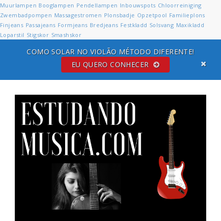
Muurlampen
Booglampen
Pendellampen
Inbouwspots
Chloorreiniging
Zwembadpompen
Massagestromen
Plonsbadje
Opzetpool
Familieplons
Finjeans
Passajeans
Formjeans
Bredjeans
Festkladd
Solsvang
Maxikladd
Loparstil
Stigskor
Smashskor
COMO SOLAR NO VIOLÃO MÉTODO DIFERENTE!
EU QUERO CONHECER