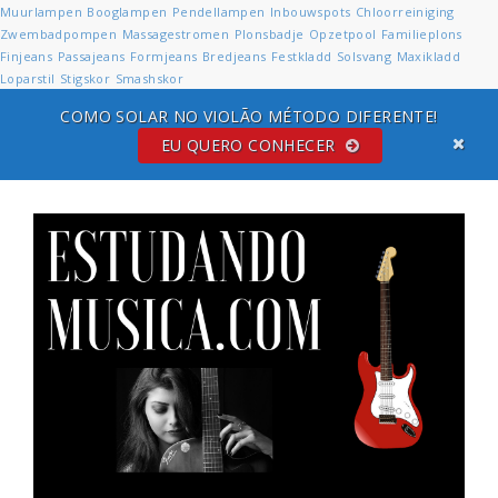
Muurlampen
Booglampen
Pendellampen
Inbouwspots
Chloorreiniging
Zwembadpompen
Massagestromen
Plonsbadje
Opzetpool
Familieplons
Finjeans
Passajeans
Formjeans
Bredjeans
Festkladd
Solsvang
Maxikladd
Loparstil
Stigskor
Smashskor
COMO SOLAR NO VIOLÃO MÉTODO DIFERENTE!
EU QUERO CONHECER