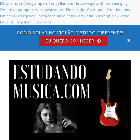
Muurlampen
Booglampen
Pendellampen
Inbouwspots
Chloorreiniging
Zwembadpompen
Massagestromen
Plonsbadje
Opzetpool
Familieplons
Finjeans
Passajeans
Formjeans
Bredjeans
Festkladd
Solsvang
Maxikladd
Loparstil
Stigskor
Smashskor
COMO SOLAR NO VIOLÃO MÉTODO DIFERENTE!
EU QUERO CONHECER