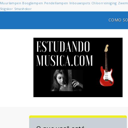
Muurlampen
Booglampen
Pendellampen
Inbouwspots
Chloorreiniging
Zwem
Stigskor
Smashskor
COMO SO