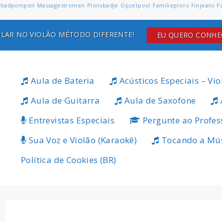
badpompen
Massagestromen
Plonsbadje
Opzetpool
Familieplons
Finjeans
P
LAR NO VIOLÃO MÉTODO DIFERENTE!
EU QUERO CONH
Aula de Bateria
Acústicos Especiais – Vio
Aula de Guitarra
Aula de Saxofone
Entrevistas Especiais
Pergunte ao Profes
Sua Voz e Violão (Karaokê)
Tocando a Mú
Política de Cookies (BR)