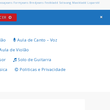
assajeans
Formjeans
Bredjeans
Festkladd
Solsvang
Maxikladd
Loparstil
ECER
lão
Aula de Canto – Voz
Aula de Violão
sor
Solo de Guitarra
sica
Politicas e Privacidade