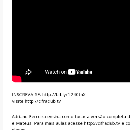
INSCREVA-SE: http://bit.ly/1240tnX
Visite http://cifraclub.tv
Adriano Ferreira ensina como tocar a versão completa 
e Mateus. Para mais aulas acesse http://cifraclub.tv e c
player.