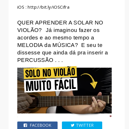
iOS : http://bit.ly/iOSCifra
QUER APRENDER A SOLAR NO
VIOLÃO?
Já imaginou fazer os
acordes e ao mesmo tempo a
MELODIA da MÚSICA?
E seu te
dissesse que ainda dá pra inserir a
PERCUSSÃO . . .
FACEBOOK
TWITTER