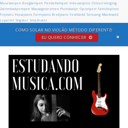
Muurlampen
Booglampen
Pendellampen
Inbouwspots
Chloorreiniging
Zwembadpompen
Massagestromen
Plonsbadje
Opzetpool
Familieplons
Finjeans
Passajeans
Formjeans
Bredjeans
Festkladd
Solsvang
Maxikladd
Loparstil
Stigskor
Smashskor
COMO SOLAR NO VIOLÃO MÉTODO DIFERENTE!
EU QUERO CONHECER