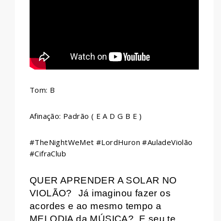
Tom: B
Afinação: Padrão ( E A D G B E )
#TheNightWeMet #LordHuron #AuladeViolão
#CifraClub
QUER APRENDER A SOLAR NO
VIOLÃO?
Já imaginou fazer os
acordes e ao mesmo tempo a
MELODIA da MÚSICA?
E seu te