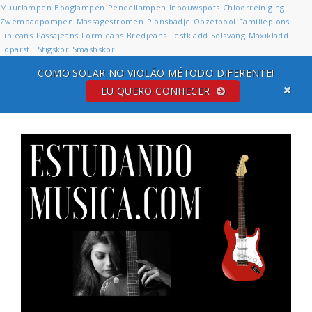
Muurlampen
Booglampen
Pendellampen
Inbouwspots
Chloorreiniging
Zwembadpompen
Massagestromen
Plonsbadje
Opzetpool
Familieplons
Finjeans
Passajeans
Formjeans
Bredjeans
Festkladd
Solsvang
Maxikladd
Loparstil
Stigskor
Smashskor
COMO SOLAR NO VIOLÃO MÉTODO DIFERENTE!
EU QUERO CONHECER