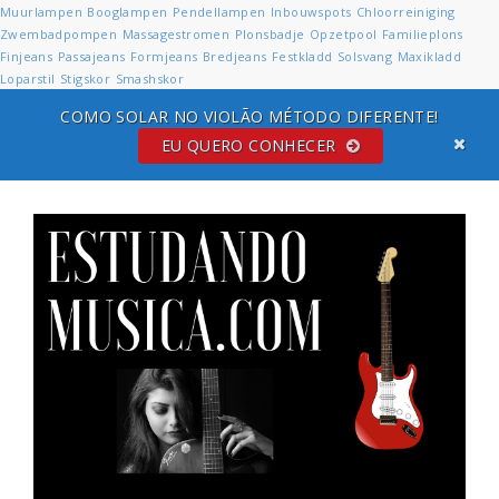
Muurlampen
Booglampen
Pendellampen
Inbouwspots
Chloorreiniging
Zwembadpompen
Massagestromen
Plonsbadje
Opzetpool
Familieplons
Finjeans
Passajeans
Formjeans
Bredjeans
Festkladd
Solsvang
Maxikladd
Loparstil
Stigskor
Smashskor
COMO SOLAR NO VIOLÃO MÉTODO DIFERENTE!
EU QUERO CONHECER