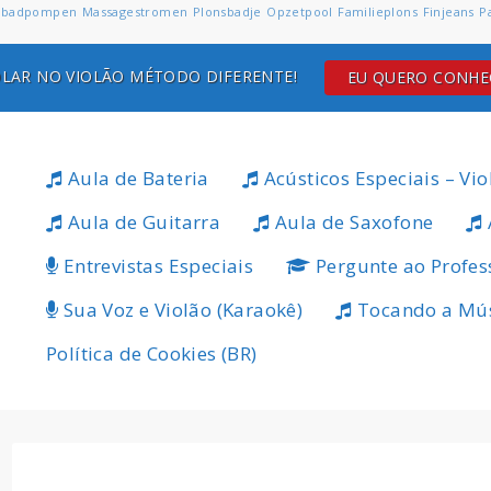
badpompen
Massagestromen
Plonsbadje
Opzetpool
Familieplons
Finjeans
P
LAR NO VIOLÃO MÉTODO DIFERENTE!
EU QUERO CONH
Aula de Bateria
Acústicos Especiais – Vio
Aula de Guitarra
Aula de Saxofone
Entrevistas Especiais
Pergunte ao Profes
Sua Voz e Violão (Karaokê)
Tocando a Mú
Política de Cookies (BR)