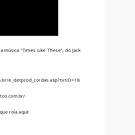
 da música “Times Like These”, do Jack
m.br/e_detprod_cordas.asp?txtID=18
tos.com.br/
que rola aqui!