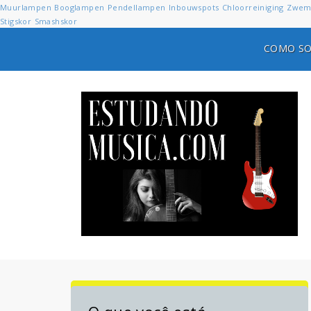
Muurlampen
Booglampen
Pendellampen
Inbouwspots
Chloorreiniging
Zwem
Stigskor
Smashskor
COMO SO