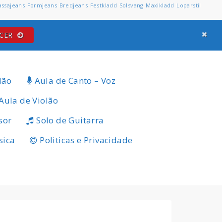
assajeans
Formjeans
Bredjeans
Festkladd
Solsvang
Maxikladd
Loparstil
ECER
lão
Aula de Canto – Voz
Aula de Violão
sor
Solo de Guitarra
sica
Politicas e Privacidade