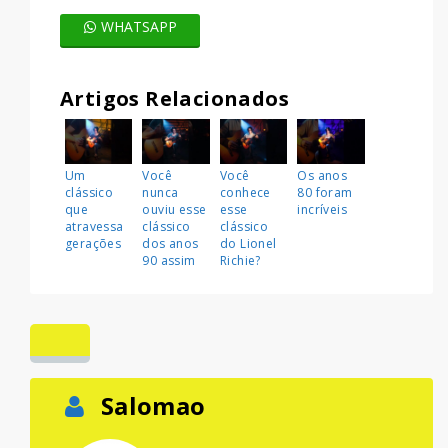
WHATSAPP
Artigos Relacionados
Um
Você
Você
Os anos
clássico
nunca
conhece
80 foram
que
ouviu esse
esse
incríveis
atravessa
clássico
clássico
gerações
dos anos
do Lionel
90 assim
Richie?
Salomao