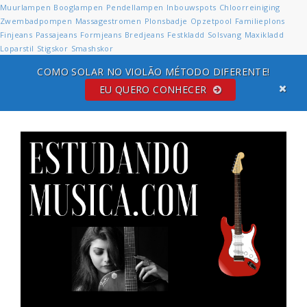
Muurlampen
Booglampen
Pendellampen
Inbouwspots
Chloorreiniging
Zwembadpompen
Massagestromen
Plonsbadje
Opzetpool
Familieplons
Finjeans
Passajeans
Formjeans
Bredjeans
Festkladd
Solsvang
Maxikladd
Loparstil
Stigskor
Smashskor
COMO SOLAR NO VIOLÃO MÉTODO DIFERENTE!
EU QUERO CONHECER