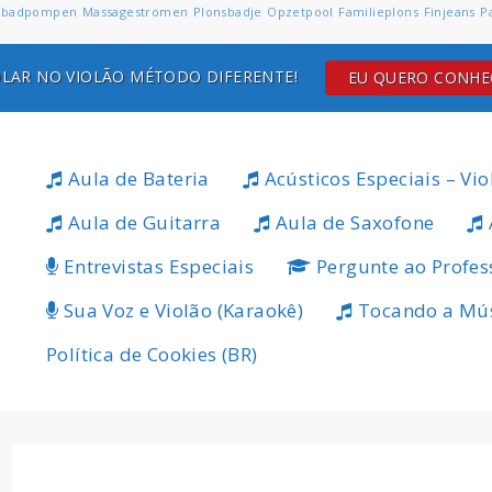
badpompen
Massagestromen
Plonsbadje
Opzetpool
Familieplons
Finjeans
P
LAR NO VIOLÃO MÉTODO DIFERENTE!
EU QUERO CONH
Aula de Bateria
Acústicos Especiais – Vio
Aula de Guitarra
Aula de Saxofone
Entrevistas Especiais
Pergunte ao Profes
Sua Voz e Violão (Karaokê)
Tocando a Mú
Política de Cookies (BR)