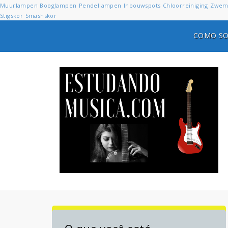
Muurlampen
Booglampen
Pendellampen
Inbouwspots
Chloorreiniging
Zwem
Stigskor
Smashskor
COMO SO