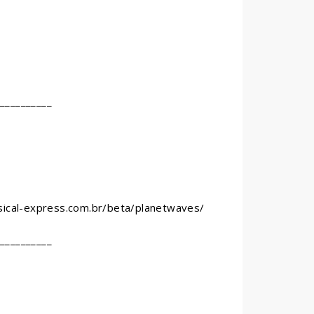
__________
sical-express.com.br/beta/planetwaves/
__________