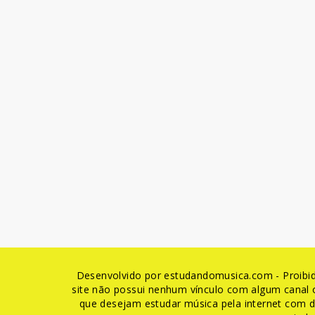
Desenvolvido por estudandomusica.com - Proibido
site não possui nenhum vínculo com algum canal o
que desejam estudar música pela internet com di