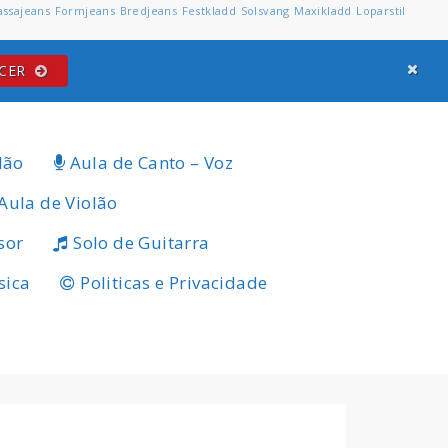
assajeans
Formjeans
Bredjeans
Festkladd
Solsvang
Maxikladd
Loparstil
ECER
lão
Aula de Canto – Voz
Aula de Violão
sor
Solo de Guitarra
sica
Politicas e Privacidade