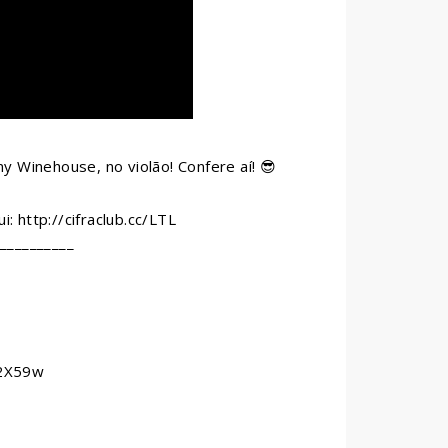
my Winehouse, no violão! Confere aí! 😎
i: http://cifraclub.cc/LTL
__________
T2X59w