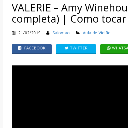
VALERIE – Amy Winehou
completa) | Como tocar 
21/02/2019
Salomao
Aula de Violão
FACEBOOK
TWITTER
WHATS