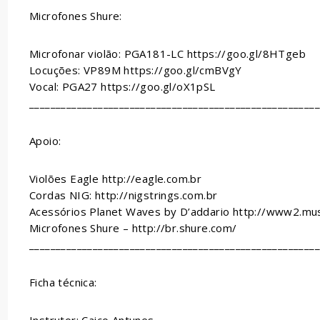
Microfones Shure:
Microfonar violão: PGA181-LC https://goo.gl/8HTgeb
Locuções: VP89M https://goo.gl/cmBVgY
Vocal: PGA27 https://goo.gl/oX1pSL
_______________________________________________________
Apoio:
Violões Eagle http://eagle.com.br
Cordas NIG: http://nigstrings.com.br
Acessórios Planet Waves by D’addario http://www2.mu
Microfones Shure – http://br.shure.com/
_______________________________________________________
Ficha técnica: