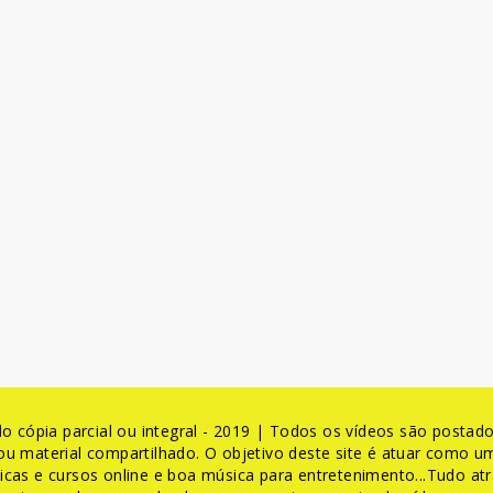
 cópia parcial ou integral - 2019 | Todos os vídeos são postados
u material compartilhado. O objetivo deste site é atuar como um
cas e cursos online e boa música para entretenimento...Tudo atr