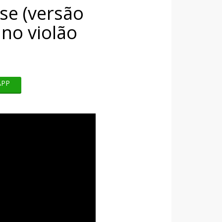
se (versão
no violão
APP