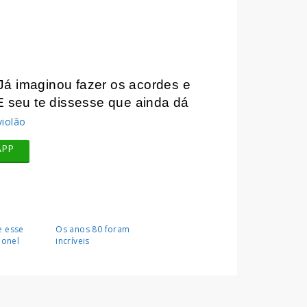
Já imaginou fazer os acordes e
E seu te dissesse que ainda dá
APP
e esse
Os anos 80 foram
ionel
incríveis