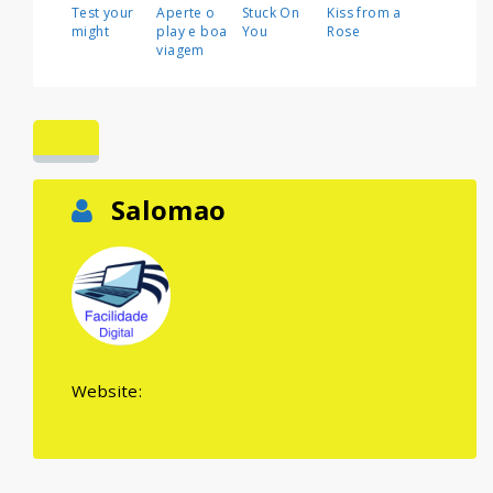
Test your
Aperte o
Stuck On
Kiss from a
might
play e boa
You
Rose
viagem
Salomao
Website: