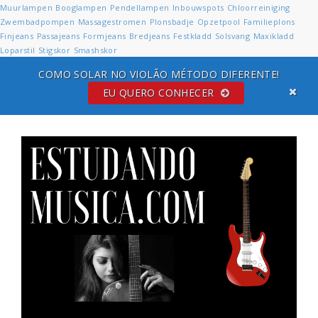
Muurlampen
Booglampen
Pendellampen
Inbouwspots
Chloorreiniging
Zwembadpompen
Massagestromen
Plonsbadje
Opzetpool
Familieplons
Finjeans
Passajeans
Formjeans
Bredjeans
Festkladd
Solsvang
Maxikladd
Loparstil
Stigskor
Smashskor
COMO SOLAR NO VIOLÃO MÉTODO DIFERENTE!
EU QUERO CONHECER