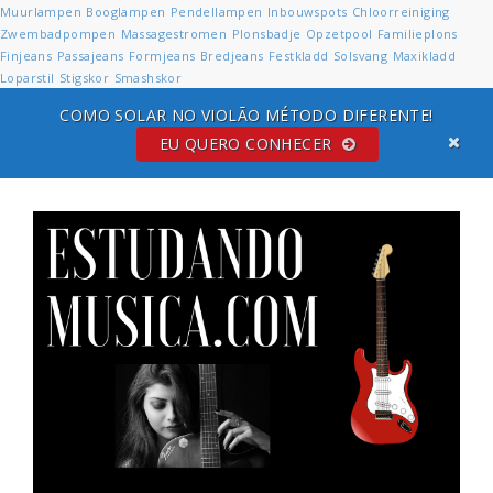
Muurlampen
Booglampen
Pendellampen
Inbouwspots
Chloorreiniging
Zwembadpompen
Massagestromen
Plonsbadje
Opzetpool
Familieplons
Finjeans
Passajeans
Formjeans
Bredjeans
Festkladd
Solsvang
Maxikladd
Loparstil
Stigskor
Smashskor
COMO SOLAR NO VIOLÃO MÉTODO DIFERENTE!
EU QUERO CONHECER