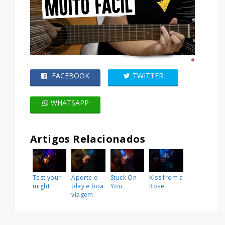
FACEBOOK
TWITTER
WHATSAPP
Artigos Relacionados
Test your
Aperte o
Stuck On
Kiss from a
might
play e boa
You
Rose
viagem