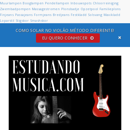
Muurlampen
Booglampen
Pendellampen
Inbouwspots
Chloorreiniging
Zwembadpompen
Massagestromen
Plonsbadje
Opzetpool
Familieplons
Finjeans
Passajeans
Formjeans
Bredjeans
Festkladd
Solsvang
Maxikladd
Loparstil
Stigskor
Smashskor
COMO SOLAR NO VIOLÃO MÉTODO DIFERENTE!
EU QUERO CONHECER