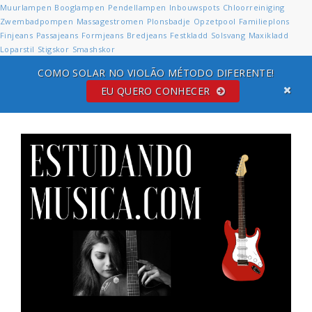
Muurlampen
Booglampen
Pendellampen
Inbouwspots
Chloorreiniging
Zwembadpompen
Massagestromen
Plonsbadje
Opzetpool
Familieplons
Finjeans
Passajeans
Formjeans
Bredjeans
Festkladd
Solsvang
Maxikladd
Loparstil
Stigskor
Smashskor
COMO SOLAR NO VIOLÃO MÉTODO DIFERENTE!
EU QUERO CONHECER