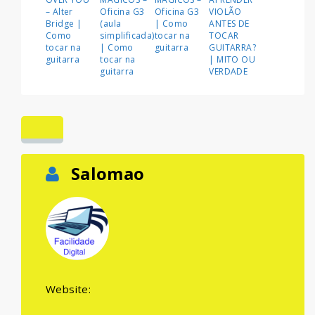
– Alter
Oficina G3
Oficina G3
VIOLÃO
Bridge |
(aula
| Como
ANTES DE
Como
simplificada)
tocar na
TOCAR
tocar na
| Como
guitarra
GUITARRA?
guitarra
tocar na
| MITO OU
guitarra
VERDADE
Salomao
Website: