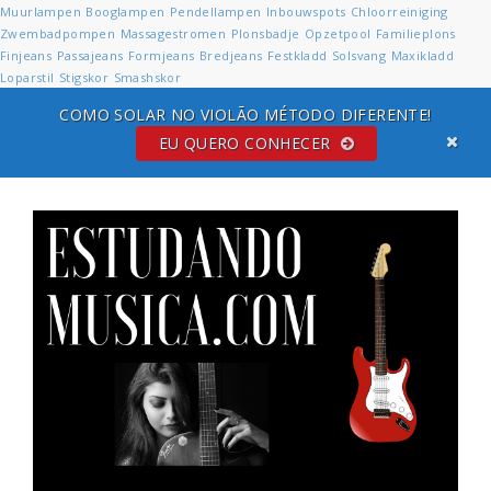
Muurlampen
Booglampen
Pendellampen
Inbouwspots
Chloorreiniging
Zwembadpompen
Massagestromen
Plonsbadje
Opzetpool
Familieplons
Finjeans
Passajeans
Formjeans
Bredjeans
Festkladd
Solsvang
Maxikladd
Loparstil
Stigskor
Smashskor
COMO SOLAR NO VIOLÃO MÉTODO DIFERENTE!
EU QUERO CONHECER