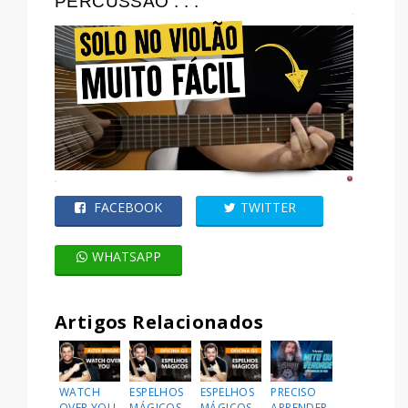
PERCUSSÃO . . .
FACEBOOK
TWITTER
WHATSAPP
Artigos Relacionados
WATCH
ESPELHOS
ESPELHOS
PRECISO
OVER YOU
MÁGICOS –
MÁGICOS –
APRENDER